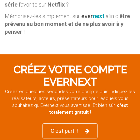
série
favorite sur
Netflix
?
ever
next
Mémorisez-les simplement sur
afin d'
être
prévenu au bon moment et de ne plus avoir à y
penser
!
CRÉEZ VOTRE COMPTE
EVERNEXT
Créez en quelques secondes votre compte puis indiquez les
réalisateurs, acteurs, présentateurs pour lesquels vous
souhaitez qu'Evernext vous avertisse. Et bien sûr,
c'est
totalement gratuit
!
C'est parti !