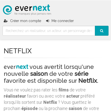
ever
next
Ne manquez plus jamais rien
Créer mon compte
Me connecter
NETFLIX
ever
next
vous avertit lorsqu'une
nouvelle
saison
de votre
série
favorite est disponible sur
Netflix
.
Vous ne voulez pas rater les
films
de votre
réalisateur
favori ou avec votre
acteur
préféré
lorsqu'ils sortent sur
Netflix
? Vous guettez le
prochain
épisode
ou la prochaine
saison
de votre