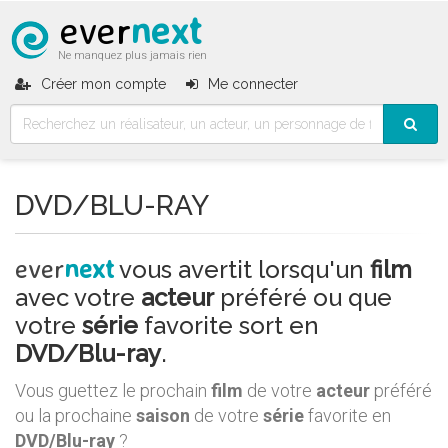
ever
next
Ne manquez plus jamais rien
Créer mon compte
Me connecter
DVD/BLU-RAY
ever
next
vous avertit lorsqu'un
film
avec votre
acteur
préféré ou que
votre
série
favorite sort en
DVD/Blu-ray
.
Vous guettez le prochain
film
de votre
acteur
préféré
ou la prochaine
saison
de votre
série
favorite en
DVD/Blu-ray
?