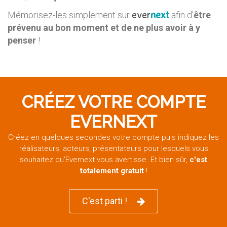
ever
next
Mémorisez-les simplement sur
afin d'
être
prévenu au bon moment et de ne plus avoir à y
penser
!
CRÉEZ VOTRE COMPTE
EVERNEXT
Créez en quelques secondes votre compte puis indiquez les
réalisateurs, acteurs, présentateurs pour lesquels vous
souhaitez qu'Evernext vous avertisse. Et bien sûr,
c'est
totalement gratuit
!
C'est parti !