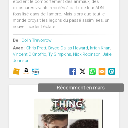
étudient le comportement des animaux, des
dinosaures vivants recréés à partir de leur ADN
fossilisé dans de lʼambre. Mais alors que tout le
monde croyait les leçons du passé assimilées, un
nouvel incident éclate…
De
:
Colin Trevorrow
Avec
:
Chris Pratt
,
Bryce Dallas Howard
,
Irrfan Khan
,
Vincent D'Onofrio
,
Ty Simpkins
,
Nick Robinson
,
Jake
Johnson
Récemment en mars