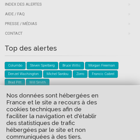
INDEX DES ALERTES
AIDE / FAQ
PRESSE / MÉDIAS
CONTACT
Top des alertes
Columbo
Steven Spielberg
Bruce Willis
Morgan Freeman
Denzel Washington
Michel Sardou
Zorro
Francis Cabrel
Brad Pitt
Will Smith
Nos données sont hébergées en
Créer mon compte
France et le site a recours à des
cookies techniques afin de
Créez gratuitement votre compte Evernext pour ne plus jamais
faciliter la navigation et d'établir
manquer un film, une série, ...
des statistiques de trafic
hébergées par le site et non
communiquées à des tiers.