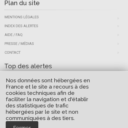
Plan du site
MENTIONS LÉGALES
INDEX DES ALERTES
AIDE / FAQ
PRESSE / MÉDIAS
CONTACT
Top des alertes
Nos données sont hébergées en
Créer mon compte
France et le site a recours à des
cookies techniques afin de
Créez gratuitement votre compte Evernext pour ne plus jamais
faciliter la navigation et d'établir
manquer un film, une série, ...
des statistiques de trafic
hébergées par le site et non
communiquées à des tiers.
Fermer