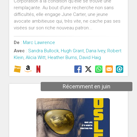
Corporation à la condition qu'elle se trouve une
remplaçante. Au bout d'une recherche non sans
difficultés, elle engage June Carter, une jeune
avocate ambitieuse qui, très vite, ne cache pas ses
visées sur son riche nouveau patron...
De
:
Marc Lawrence
Avec
:
Sandra Bullock
,
Hugh Grant
,
Dana Ivey
,
Robert
Klein
,
Alicia Witt
,
Heather Burns
,
David Haig
Récemment en juin