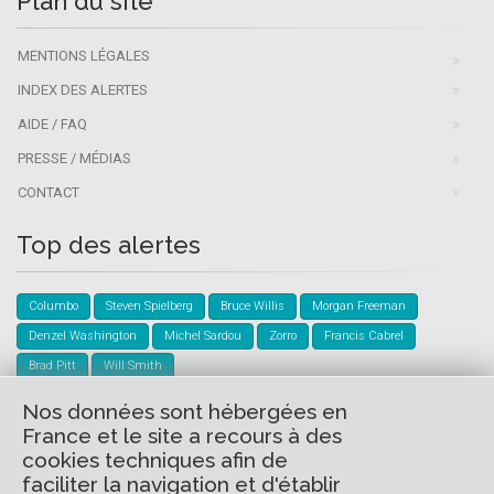
Plan du site
MENTIONS LÉGALES
INDEX DES ALERTES
AIDE / FAQ
PRESSE / MÉDIAS
CONTACT
Top des alertes
Columbo
Steven Spielberg
Bruce Willis
Morgan Freeman
Denzel Washington
Michel Sardou
Zorro
Francis Cabrel
Brad Pitt
Will Smith
Nos données sont hébergées en
Créer mon compte
France et le site a recours à des
cookies techniques afin de
Créez gratuitement votre compte Evernext pour ne plus jamais
faciliter la navigation et d'établir