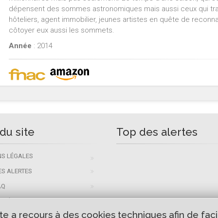
dépensent des sommes astronomiques mais aussi ceux qui travai
hôteliers, agent immobilier, jeunes artistes en quête de reconnai
côtoyer eux aussi les sommets.
Année
: 2014
du site
Top des alertes
S LÉGALES
ES ALERTES
AQ
/ MÉDIAS
 a recours à des cookies techniques afin de facili
T