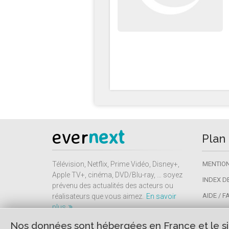
ever
next
Plan 
Télévision, Netflix, Prime Vidéo, Disney+,
MENTION
Apple TV+, cinéma, DVD/Blu-ray, … soyez
INDEX D
prévenu des actualités des acteurs ou
AIDE / F
réalisateurs que vous aimez.
En savoir
plus
PRESSE 
Nos données sont hébergées en France et le site
CONTAC